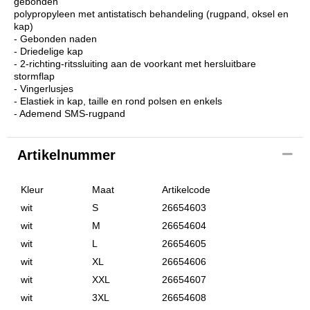
gebonden
polypropyleen met antistatisch behandeling (rugpand, oksel en
kap)
- Gebonden naden
- Driedelige kap
- 2-richting-ritssluiting aan de voorkant met hersluitbare
stormflap
- Vingerlusjes
- Elastiek in kap, taille en rond polsen en enkels
- Ademend SMS-rugpand
Artikelnummer
Kleur
Maat
Artikelcode
wit
S
26654603
wit
M
26654604
wit
L
26654605
wit
XL
26654606
wit
XXL
26654607
wit
3XL
26654608