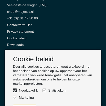
Veelgestelde vragen (FAQ)
shop@majestic.nl
+31 (0)181 47 50 00
Contactformulier
Privacy statement
Cookiebeleid
Downloads
Contact
Cookie beleid
Majestic Safety Products & Services
Door alle cookies te accepteren gaat u akkoord met
Jan Campertlaan 6
het opslaan van cookies op uw apparaat voor het
verbeteren van websitenavigatie, het analyseren van
3201 AX Spijkenisse
websitegebruik en om ons te helpen bij onze
Nederland
marketingprojecten.
Noodzakelijk
Statistieken
Volg ons
Marketing