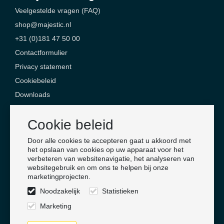
Veelgestelde vragen (FAQ)
shop@majestic.nl
+31 (0)181 47 50 00
Contactformulier
Privacy statement
Cookiebeleid
Downloads
Contact
Cookie beleid
Majestic Safety Products & Services
Door alle cookies te accepteren gaat u akkoord met
Jan Campertlaan 6
het opslaan van cookies op uw apparaat voor het
verbeteren van websitenavigatie, het analyseren van
3201 AX Spijkenisse
websitegebruik en om ons te helpen bij onze
Nederland
marketingprojecten.
Noodzakelijk
Statistieken
Volg ons
Marketing