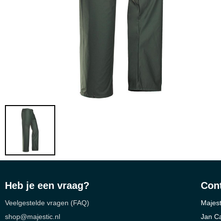
Heb je een vraag?
Con
Veelgestelde vragen (FAQ)
Majest
shop@majestic.nl
Jan C