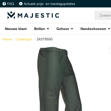
FAQ
Actuele prijs- en toeslagupdates
Nieuwe klant
Brillen
Gehoor
Handschoenen
Home
Catalogus
24379500