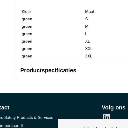
Kleur
Maat
groen
S
groen
M
groen
L
groen
XL
groen
XXL
groen
3XL
Productspecificaties
tact
Volg ons
ic Safety Products & Services
ampertlaan 6