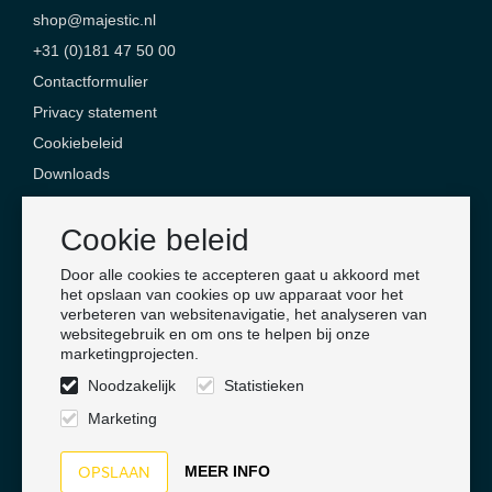
shop@majestic.nl
+31 (0)181 47 50 00
Contactformulier
Privacy statement
Cookiebeleid
Downloads
Contact
Cookie beleid
Majestic Safety Products & Services
Door alle cookies te accepteren gaat u akkoord met
Jan Campertlaan 6
het opslaan van cookies op uw apparaat voor het
verbeteren van websitenavigatie, het analyseren van
3201 AX Spijkenisse
websitegebruik en om ons te helpen bij onze
Nederland
marketingprojecten.
Noodzakelijk
Statistieken
Volg ons
Marketing
MEER INFO