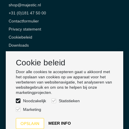
shop@majestic.nl
+31 (0)181 47 50 00
Contactformulier
Privacy statement
Cookiebeleid
Downloads
Contact
Cookie beleid
Majestic Safety Products & Services
Door alle cookies te accepteren gaat u akkoord met
Jan Campertlaan 6
het opslaan van cookies op uw apparaat voor het
verbeteren van websitenavigatie, het analyseren van
3201 AX Spijkenisse
websitegebruik en om ons te helpen bij onze
Nederland
marketingprojecten.
Noodzakelijk
Statistieken
Volg ons
Marketing
MEER INFO