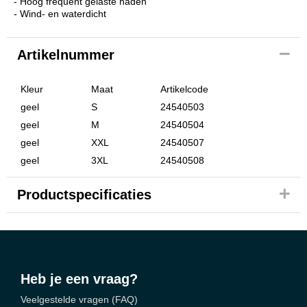
- Hoog frequent gelaste naden
- Wind- en waterdicht
Artikelnummer
Kleur
Maat
Artikelcode
geel
S
24540503
geel
M
24540504
geel
XXL
24540507
geel
3XL
24540508
Productspecificaties
Heb je een vraag?
Veelgestelde vragen (FAQ)