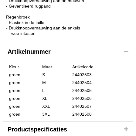
- Drukknoopvernauwing aan de mouwen
- Geventileerd rugpand
Regenbroek
- Elastiek in de taille
- Drukknoopvernauwing aan de enkels
- Twee intasten
Artikelnummer
Kleur
Maat
Artikelcode
groen
S
24402503
groen
M
24402504
groen
L
24402505
groen
XL
24402506
groen
XXL
24402507
groen
3XL
24402508
Productspecificaties