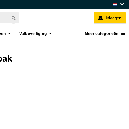
Inloggen
zen
Valbeveiliging
Meer categorieën
pak
e