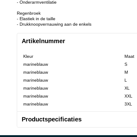
- Onderarmventilatie
Regenbroek
- Elastiek in de taille
- Drukknoopvernauwing aan de enkels
Artikelnummer
Kleur
Maat
marineblauw
S
marineblauw
M
marineblauw
L
marineblauw
XL
marineblauw
XXL
marineblauw
3XL
Productspecificaties