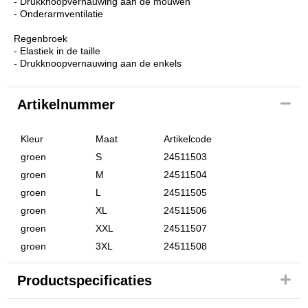
- Drukknoopvernauwing aan de mouwen
- Onderarmventilatie
Regenbroek
- Elastiek in de taille
- Drukknoopvernauwing aan de enkels
Artikelnummer
Kleur
Maat
Artikelcode
groen
S
24511503
groen
M
24511504
groen
L
24511505
groen
XL
24511506
groen
XXL
24511507
groen
3XL
24511508
Productspecificaties