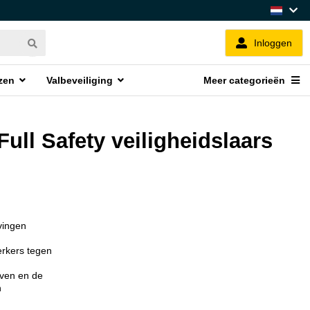
Inloggen
zen
Valbeveiliging
Meer categorieën
ull Safety veiligheidslaars
vingen
erkers tegen
jven en de
n