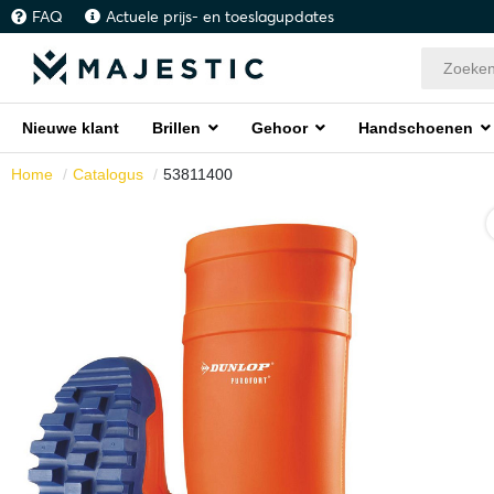
FAQ
Actuele prijs- en toeslagupdates
Nieuwe klant
Brillen
Gehoor
Handschoenen
Home
Catalogus
53811400