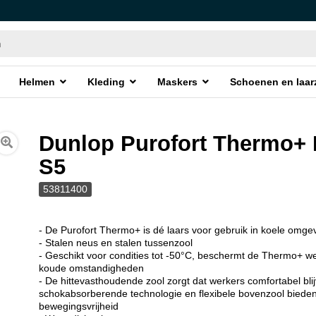
Helmen
Kleding
Maskers
Schoenen en laar
Dunlop Purofort Thermo+ F
S5
53811400
- De Purofort Thermo+ is dé laars voor gebruik in koele omge
- Stalen neus en stalen tussenzool
- Geschikt voor condities tot -50°C, beschermt de Thermo+ w
koude omstandigheden
- De hittevasthoudende zool zorgt dat werkers comfortabel bli
schokabsorberende technologie en flexibele bovenzool biede
bewegingsvrijheid