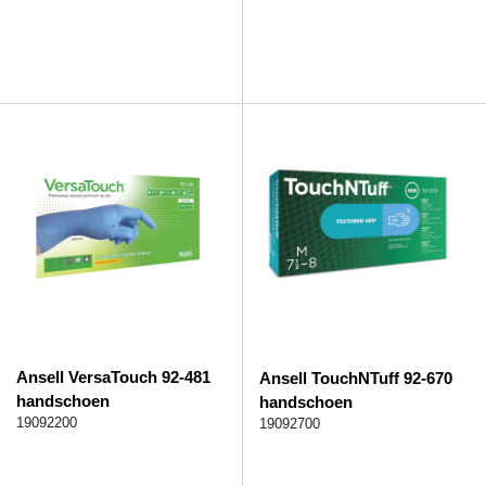
Ansell VersaTouch 92-481
Ansell TouchNTuff 92-670
handschoen
handschoen
19092200
19092700