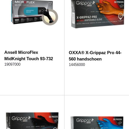
Ansell MicroFlex
OXXA® X-Grippaz Pro 44-
MidKnight Touch 93-732
560 handschoen
handschoen
19097000
14456000