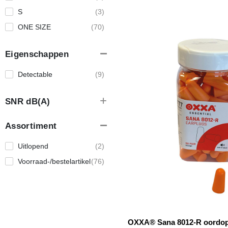
S
(3)
ONE SIZE
(70)
Eigenschappen
Detectable
(9)
SNR dB(A)
Assortiment
Uitlopend
(2)
Voorraad-/bestelartikel
(76)
OXXA® Sana 8012-R oordo