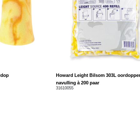
rdop
Howard Leight Bilsom 303L oordoppe
navulling à 200 paar
31610055