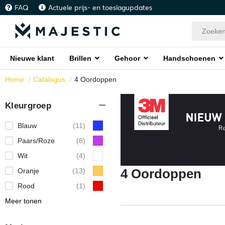
FAQ
Actuele prijs- en toeslagupdates
Nieuwe klant
Brillen
Gehoor
Handschoenen
Home
Catalogus
4 Oordoppen
Kleurgroep
Blauw
(11)
Paars/Roze
(8)
Wit
(4)
4 Oordoppen
Oranje
(13)
Rood
(1)
Meer tonen