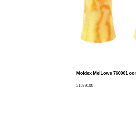
Moldex MelLows 760001 oo
31879100