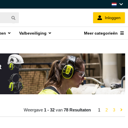
Inloggen
zen
Valbeveiliging
Meer categorieën
Weergave
1 - 32
van
78 Resultaten
1
2
3