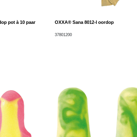
op pot à 10 paar
OXXA® Sana 8012-I oordop
37801200