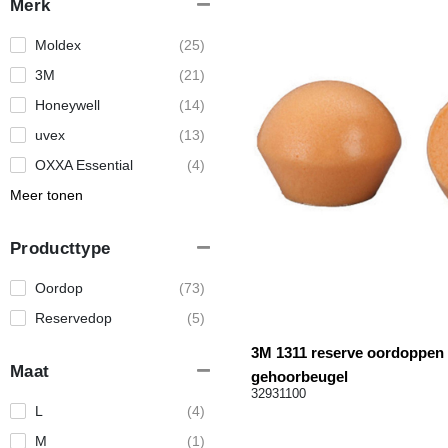
Merk
Moldex
(25)
3M
(21)
Honeywell
(14)
uvex
(13)
OXXA Essential
(4)
Meer tonen
Producttype
Oordop
(73)
Reservedop
(5)
3M 1311 reserve oordoppen t
Maat
gehoorbeugel
32931100
L
(4)
M
(1)