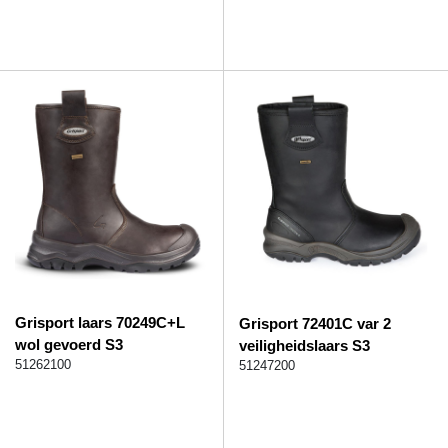
Grisport laars 70249C+L
Grisport 72401C var 2
wol gevoerd S3
veiligheidslaars S3
51262100
51247200