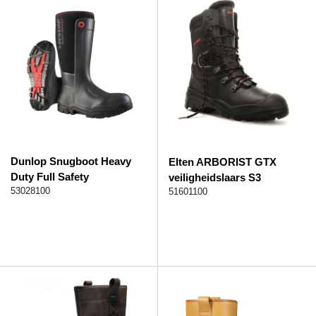
Dunlop Snugboot Heavy
Elten ARBORIST GTX
Duty Full Safety
veiligheidslaars S3
veiligheidslaars S5L
53028100
51601100