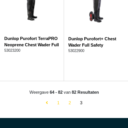
Dunlop Purofort TerraPRO
Dunlop Purofort+ Chest
Neoprene Chest Wader Full
Wader Full Safety
Safety waadbroek S5
53023200
waadbroek S5
53022900
Weergave
64 - 82
van
82 Resultaten
1
2
3