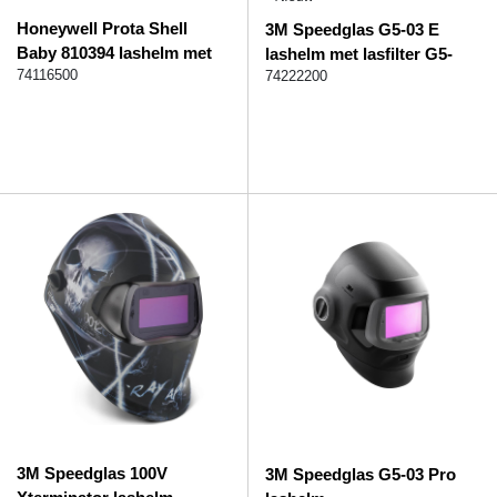
Honeywell Prota Shell
3M Speedglas G5-03 E
Baby 810394 lashelm met
lashelm met lasfilter G5-
kinlap
74116500
01/03NC
74222200
3M Speedglas 100V
3M Speedglas G5-03 Pro