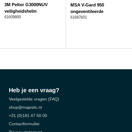
3M Peltor G3000NUV
MSA V-Gard 950
veiligheidshelm
ongeventileerde
61609800
veiligheidshelm
61687601
Heb je een vraag?
Veelgestelde vragen (FAQ)
shop@majestic.nl
+31 (0)181 47 50 00
Contactformulier