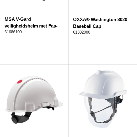
MSA V-Gard
OXXA® Washington 3020
veiligheidshelm met Fas-
Baseball Cap
Trac III binnenwerk
61686100
61302000