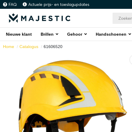
FAQ
Actuele prijs- en toeslagupdates
Nieuwe klant
Brillen
Gehoor
Handschoenen
Home
Catalogus
61606520