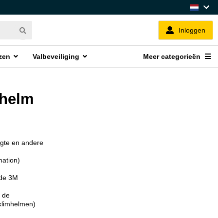
Inloggen
zen
Valbeveiliging
Meer categorieën
ehelm
ogte en andere
mation)
rde 3M
t de
(klimhelmen)