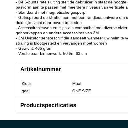
- De 6-punts ratelsluiting stelt de gebruiker in staat de hoogte
pasvorm aan te passen met meerdere niveaus van verticale 
- Standaard met magnetische gespclip
- Geïnspireerd op klimhelmen met een randloos ontwerp om 
duidelijke zicht naar boven te bieden
- Accessoiresleuven en clips zijn compatibel met diverse vizi
gehoorkappen en andere accessoires van 3M
- 3M Uvicator sensorschijf die aangeeft wanneer uw helm te v
straling is blootgesteld en vervangen moet worden
- Gewicht: 406 gram
- Verstelbaar binnenwerk: 50 t/m 63 cm
Artikelnummer
Kleur
Maat
geel
ONE SIZE
Productspecificaties