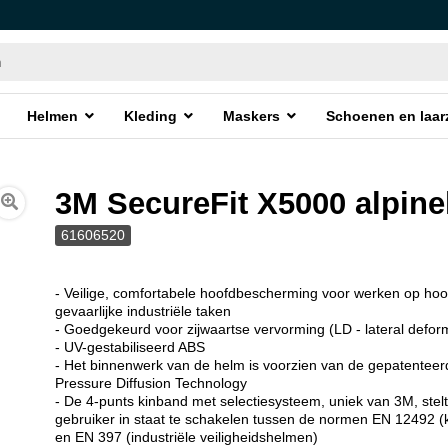
Helmen
Kleding
Maskers
Schoenen en laar
3M SecureFit X5000 alpin
61606520
- Veilige, comfortabele hoofdbescherming voor werken op ho
gevaarlijke industriële taken
- Goedgekeurd voor zijwaartse vervorming (LD - lateral defor
- UV-gestabiliseerd ABS
- Het binnenwerk van de helm is voorzien van de gepatentee
Pressure Diffusion Technology
- De 4-punts kinband met selectiesysteem, uniek van 3M, stel
gebruiker in staat te schakelen tussen de normen EN 12492 
en EN 397 (industriële veiligheidshelmen)