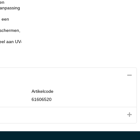
 en
aanpassing
u een
erschermen,
eel aan UV-
Artikelcode
61606520